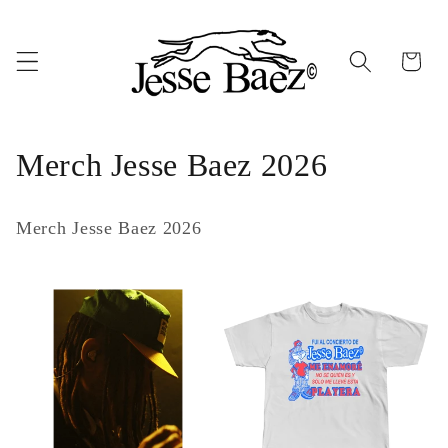
Ir
directamente
al contenido
Carrito
C
Merch Jesse Baez 2026
o
Merch Jesse Baez 2026
l
e
c
c
i
ó