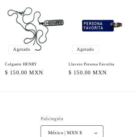
Agotado
Agotado
Colgante HENRY
Llavero Persona Favorita
Precio
$ 150.00 MXN
Precio
$ 150.00 MXN
habitual
habitual
País/región
México | MXN $