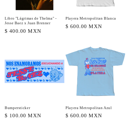
n
Libro "Lágrimas de Thelma" -
Playera Metropolitan Blanca
:
Jesse Baez x Juan Brenner
Precio
$ 600.00 MXN
Precio
$ 400.00 MXN
habitual
habitual
Bumpersticker
Playera Metropolitan Azul
Precio
$ 100.00 MXN
Precio
$ 600.00 MXN
habitual
habitual